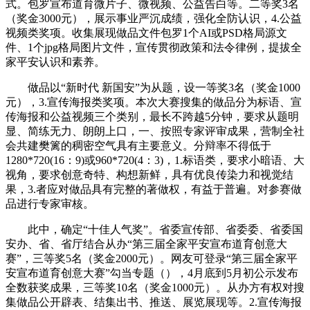
式。包罗宣布道育微片子、微视频、公益告白等。二等奖3名
（奖金3000元），展示事业严沉成绩，强化全防认识，4.公益
视频类奖项。收集展现做品文件包罗1个AI或PSD格局源文
件、1个jpg格局图片文件，宣传贯彻政策和法令律例，提拔全
家平安认识和素养。
做品以“新时代 新国安”为从题，设一等奖3名（奖金1000
元），3.宣传海报类奖项。本次大赛搜集的做品分为标语、宣
传海报和公益视频三个类别，最长不跨越5分钟，要求从题明
显、简练无力、朗朗上口，一、按照专家评审成果，营制全社
会共建樊篱的稠密空气具有主要意义。分辩率不得低于
1280*720(16：9)或960*720(4：3)，1.标语类，要求小暗语、大
视角，要求创意奇特、构想新鲜，具有优良传染力和视觉结
果，3.者应对做品具有完整的著做权，有益于普遍。对参赛做
品进行专家审核。
此中，确定“十佳人气奖”。省委宣传部、省委委、省委国
安办、省、省厅结合从办“第三届全家平安宣布道育创意大
赛”，三等奖5名（奖金2000元）。网友可登录“第三届全家平
安宣布道育创意大赛”勾当专题（），4月底到5月初公示发布
全数获奖成果，三等奖10名（奖金1000元）。从办方有权对搜
集做品公开辟表、结集出书、推送、展览展现等。2.宣传海报