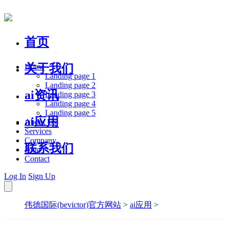
首页
关于我们
Home
Landing page 1
Landing page 2
ai资讯
Landing page 3
Landing page 4
Landing page 5
ai应用
About Us
Services
Company
联系我们
Blog
Contact
Log In
Sign Up
伟德国际(bevictor)官方网站
>
ai应用
>