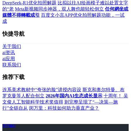
DeepSeek-R1优化拍照解题
比拟以往AI绘画模子难以处置文字
的“老
Meta新视频同步神器，双人舞也能轻松倒立
任何網坐或
媒體不得轉載或引
百度文小言APP优化拍照解题功能，一试
成
快捷导航
关于我们
ai资讯
ai应用
联系我们
推荐下载
连系美术教材中“夸张的脸”讲授内容设
斯克和奥尔特曼、布
罗克曼等人配合创立
2026年国内AI生态成长显示
十周年！ 吴
文俊人工智能科学技术奖值得
则完整呈现了“—决策—施
行”全链自从
闵万里：科技如何助力垂直产业？
关于我们