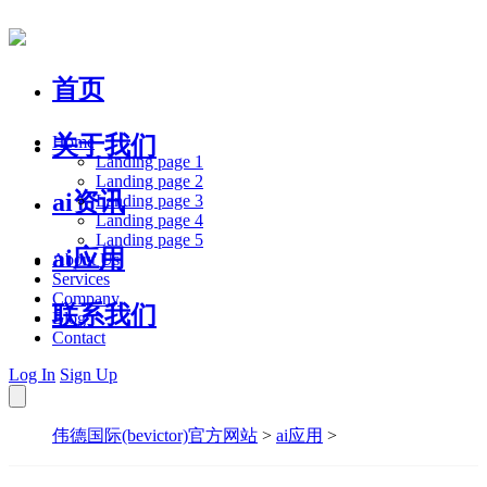
首页
关于我们
Home
Landing page 1
Landing page 2
ai资讯
Landing page 3
Landing page 4
Landing page 5
ai应用
About Us
Services
Company
联系我们
Blog
Contact
Log In
Sign Up
伟德国际(bevictor)官方网站
>
ai应用
>