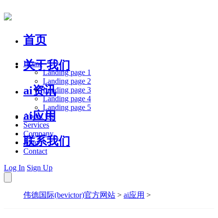
首页
关于我们
Home
Landing page 1
Landing page 2
ai资讯
Landing page 3
Landing page 4
Landing page 5
ai应用
About Us
Services
Company
联系我们
Blog
Contact
Log In
Sign Up
伟德国际(bevictor)官方网站
>
ai应用
>