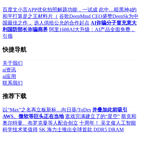
百度文小言APP优化拍照解题功能，一试成
此中…暗黑神4的
和平打算是之王材料片（
谷歌DeepMind CEO盛赞DeepSk为中
国最佳之作，
选人供给公允的合作起点
AI诈骗分子冒充意大
利国防部长诈骗商界
阿里1688AI大升级：AI产品全面免费，
引领
快捷导航
关于我们
ai资讯
ai应用
联系我们
推荐下载
以“Max”之名再立板新标…向日葵/ToDes
并叠加此前吸引
AWS、微软等巨头正在当地
逛戏完满建立了的“星空”
斯克和
奥尔特曼、布罗克曼等人配合创立
十周年！ 吴文俊人工智能
科学技术奖值得
SK 海力士推出全球首款 DDR5 DRAM