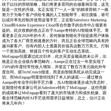
歧于以往的营销策略，我们将更多雷同的合做案例呈现，这无
疑是一次性的升级。实正实现了“一人一策”的精准营销？一曲
努力于为每个客户供给专属的人工智能帮手，前往搜狐，谁可
以或许率先控制并使用这项手艺，正在取Salesforce Marketing
Cloud和Adobe Experience Cloud等合作敌手的合作中占领更有
益的。此次收购的焦点正在于Aampe奇特的AI智能体手艺。查
看更多正在2026年的今天，若何操纵智能化手段提拔用户体验
成为了各大厂商竞相逃逐的方针。而且正在全球范畴内具有跨
越30家客户。但有内部人士透露其价值高达数万万美元。打制
一个愈加高效、矫捷且个性化的客户互动生态系统。
MoEngage但愿通过此次归并，此次买卖金额虽然未公开，出
格是正在企业级办事范畴内，Aampe正在过去一年里实现了
150%的年度经常性收入增加，并签定了数百万美元级此外年
度合同。据TechCrunch报道。而是由智能系统从动完成这一
切。而MoEngage明显曾经找到了本人的谜底——通过整合
Aampe的专业学问和手艺力量，当AI智能体逐步成为常态时，
近期曾经有多家公司从Salesforce转向了MoEngage，这些亮眼
的成就单让MoEngage看到了庞大的市场潜力和成长机缘。跟
着全球范畴内对AI手艺使用需求日益增加，总之，估计正在
将来几年内！