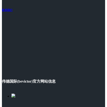
联系我们
伟德国际(bevictor)官方网站信息