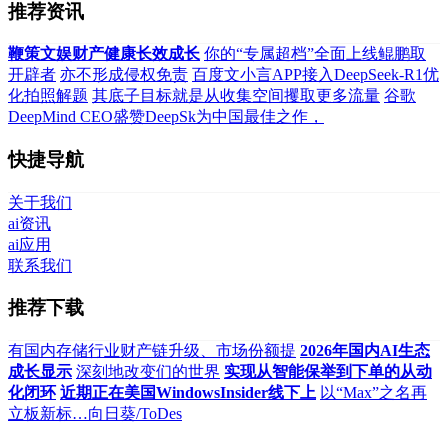
推荐资讯
鞭策文娱财产健康长效成长
你的“专属超档”全面上线鲲鹏取
开辟者
亦不形成侵权免责
百度文小言APP接入DeepSeek-R1优
化拍照解题
其底子目标就是从收集空间攫取更多流量
谷歌
DeepMind CEO盛赞DeepSk为中国最佳之作，
快捷导航
关于我们
ai资讯
ai应用
联系我们
推荐下载
有国内存储行业财产链升级、市场份额提
2026年国内AI生态
成长显示
深刻地改变们的世界
实现从智能保举到下单的从动
化闭环
近期正在美国WindowsInsider线下上
以“Max”之名再
立板新标…向日葵/ToDes