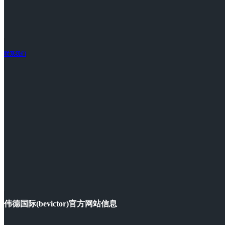
联系我们
伟德国际(bevictor)官方网站信息