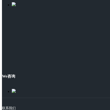
We咨询
联系我们