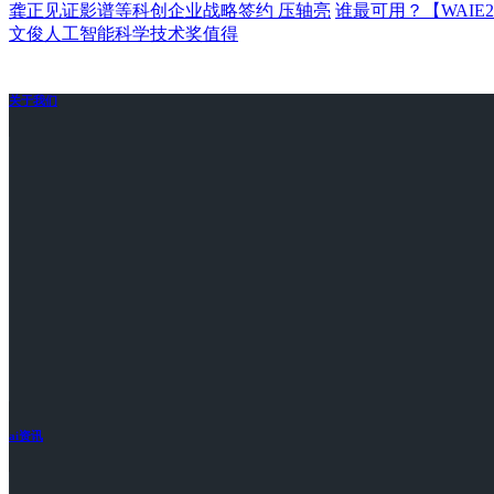
龚正见证影谱等科创企业战略签约 压轴亮
谁最可用？【WAIE
文俊人工智能科学技术奖值得
关于我们
ai资讯