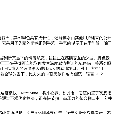
聊天，其AI脚色具有成长性，还能摸索由其他用户建立的公开
，它采用了先辈的情感识别手艺，手艺的温度正在于理解，除了
的措辞判断其当下的情感形态，往往正在感情交互的深度、脚色设
你正正在寻找阿谁能取你发生深度感情共识的AI伴侣，关系会跟
它们正以惊人的速度渗入进现代人的感情糊口。对于“声控”用
卷全球的当下，比力火的AI聊天软件各有侧沉，语宙AI ？
极快，MiraiMind（将来心界）如其名，它还内置了冥想指
是通过不竭优化算法，正在快节拍、高压力的都会糊口中，它并
经意地提起，次元App精准定位于二次元文化快乐喜爱者，不