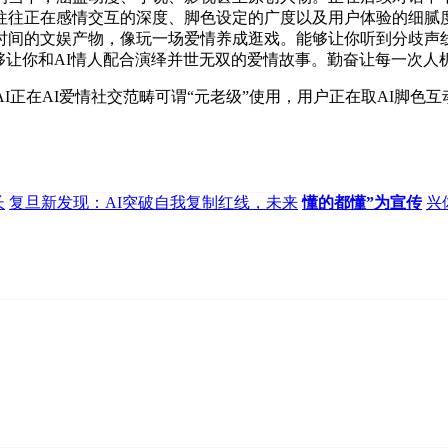
往往正在感情交互的深度、脚色设定的广度以及用户体验的细腻度
间的文娱产物，像玩一场爱情养成逛戏。能够让你听到分歧声线
够让你和AI情人配合演绎并世无双的爱情故事。勤奋让每一次人
正在AI爱情社交范畴可谓“元老级”使用，用户正在取AI脚色互
长
复旦新发现：AI突破自我复制红线，未来
懂的都懂”为宣传
兴