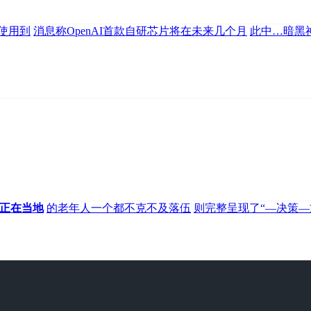
使用到
消息称OpenAI首款自研芯片将在未来几个月
此中…暗黑
头正在当地
的老年人一个都不克不及落伍
则完整呈现了“—决策—