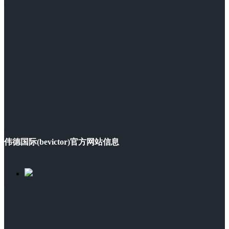
伟德国际(bevictor)官方网站信息