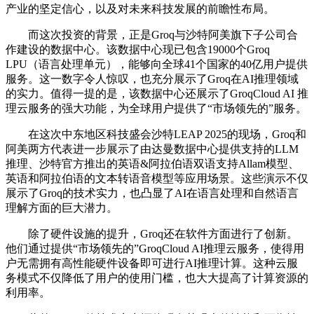
产业的坚定信心，以及对未来科技发展的前瞻性布局。
而这次投资的背景，正是Groq与沙特阿美旗下子公司合
作建设的数据中心。该数据中心现已包含19000个Groq
LPU（语言处理单元），能够向全球41个国家的40亿用户提供
服务。这一数字令人惊叹，也充分展示了Groq在AI推理领域
的实力。值得一提的是，该数据中心还展示了GroqCloud AI 推
理云服务的强大功能，为全球用户提供了“市场领先的”服务。
在这次中东地区科技盛会沙特LEAP 2025的现场，Groq和
阿美两方代表进一步展示了由达曼数据中心提供支持的LLM
推理、沙特官方推出的英语&阿拉伯语双语支持Allam模型、
英语和阿拉伯语的文本转语音模型等应用场景。这些演示不仅
展示了Groq的技术实力，也凸显了AI在语言处理和自然语言
理解方面的巨大潜力。
除了硬件设施的提升，Groq还在软件方面进行了创新。
他们通过提供“市场领先的”GroqCloud AI推理云服务，使得用
户无需拥有高性能硬件设备即可进行AI推理计算。这种云服
务模式不仅降低了用户的使用门槛，也大大提高了计算资源的
利用率。