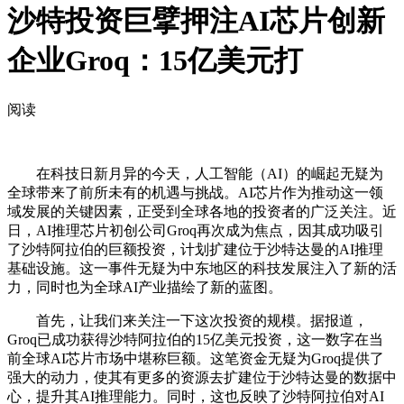
沙特投资巨擘押注AI芯片创新
企业Groq：15亿美元打
阅读
在科技日新月异的今天，人工智能（AI）的崛起无疑为
全球带来了前所未有的机遇与挑战。AI芯片作为推动这一领
域发展的关键因素，正受到全球各地的投资者的广泛关注。近
日，AI推理芯片初创公司Groq再次成为焦点，因其成功吸引
了沙特阿拉伯的巨额投资，计划扩建位于沙特达曼的AI推理
基础设施。这一事件无疑为中东地区的科技发展注入了新的活
力，同时也为全球AI产业描绘了新的蓝图。
首先，让我们来关注一下这次投资的规模。据报道，
Groq已成功获得沙特阿拉伯的15亿美元投资，这一数字在当
前全球AI芯片市场中堪称巨额。这笔资金无疑为Groq提供了
强大的动力，使其有更多的资源去扩建位于沙特达曼的数据中
心，提升其AI推理能力。同时，这也反映了沙特阿拉伯对AI