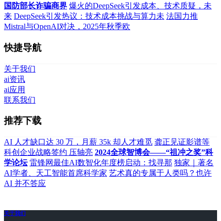
国防部长诈骗商界
爆火的DeepSeek引发成本、技术质疑，未
来
DeepSeek引发热议：技术成本挑战与算力未
法国力推
Mistral与OpenAI对决，2025年秋季欧
快捷导航
关于我们
ai资讯
ai应用
联系我们
推荐下载
AI 人才缺口达 30 万，月薪 35k 却人才难觅
龚正见证影谱等
科创企业战略签约 压轴亮
2024全球智博会——“祖冲之奖”科
学论坛
雷锋网最佳AI数智化年度榜启动：找寻那
独家｜著名
AI学者、天工智能首席科学家
艺术真的专属于人类吗？也许
AI 并不答应
关于我们