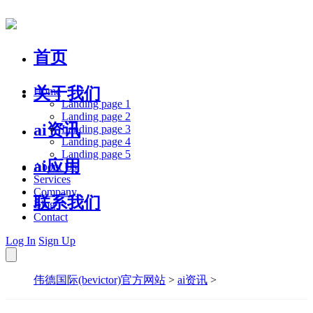
首页
关于我们
Home
Landing page 1
Landing page 2
ai资讯
Landing page 3
Landing page 4
Landing page 5
ai应用
About Us
Services
Company
联系我们
Blog
Contact
Log In
Sign Up
伟德国际(bevictor)官方网站
>
ai资讯
>