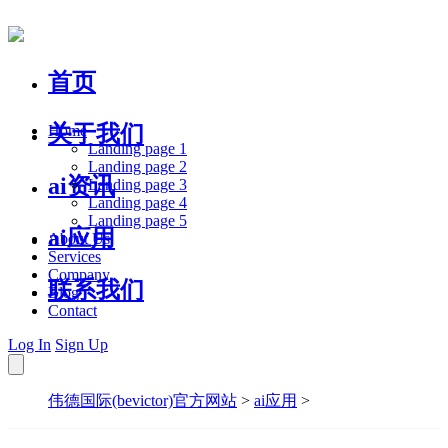
首页
关于我们
Home
Landing page 1
Landing page 2
ai资讯
Landing page 3
Landing page 4
Landing page 5
ai应用
About Us
Services
Company
联系我们
Blog
Contact
Log In
Sign Up
伟德国际(bevictor)官方网站
>
ai应用
>