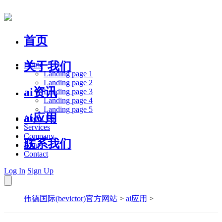
首页
关于我们
Home
Landing page 1
Landing page 2
ai资讯
Landing page 3
Landing page 4
Landing page 5
ai应用
About Us
Services
Company
联系我们
Blog
Contact
Log In
Sign Up
伟德国际(bevictor)官方网站
>
ai应用
>