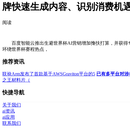
牌快速生成内容、识别消费机
阅读
百度智能云推出生避世界杯AI营销增加搀扶打算，并获得专属
环绕世界杯赛程热点，
推荐资讯
联袂Arm发布了首款基于AWSGraviton平台的5
已有多平台对涉
之王材料片（
快捷导航
关于我们
ai资讯
ai应用
联系我们