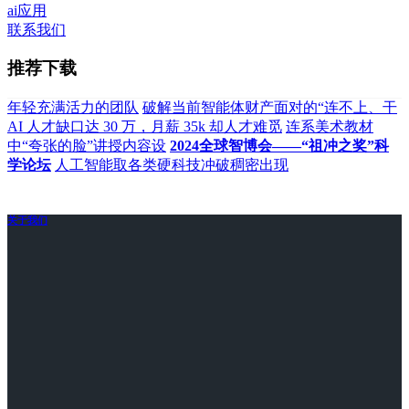
ai应用
联系我们
推荐下载
年轻充满活力的团队
破解当前智能体财产面对的“连不上、干
AI 人才缺口达 30 万，月薪 35k 却人才难觅
连系美术教材
中“夸张的脸”讲授内容设
2024全球智博会——“祖冲之奖”科
学论坛
人工智能取各类硬科技冲破稠密出现
关于我们