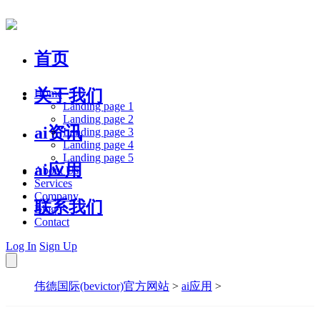
首页
关于我们
Home
Landing page 1
Landing page 2
ai资讯
Landing page 3
Landing page 4
Landing page 5
ai应用
About Us
Services
Company
联系我们
Blog
Contact
Log In
Sign Up
伟德国际(bevictor)官方网站
>
ai应用
>