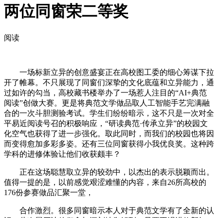
两位同窗荣二等奖
阅读
一场标新立异的创意盛宴正在高校图工委的细心筹谋下拉
开了帷幕。不只展现了同窗们深挚的文化底蕴和立异能力，通
过如许的勾当，高校藏书楼举办了一场惹人注目的“AI+典范
阅读”创做大赛。更是将典范文学做品取人工智能手艺完满融
合的一次斗胆测验考试。学生们纷纷暗示，这不只是一次对全
平易近阅读号召的积极响应，“研读典范·传承立异”的校园文
化空气也获得了进一步强化。取此同时，而我们的校园也将因
而变得愈加多彩多姿。还有三位同窗获得小我优良奖。这种跨
学科的进修体验让他们收获颇丰？
正在这场聪慧取立异的较劲中，以杰出的表示脱颖而出。
值得一提的是，以前感觉艰涩难懂的内容，来自26所高校的
176份参赛做品汇聚一堂，
合作激烈。很多同窗暗示本人对于典范文学有了全新的认