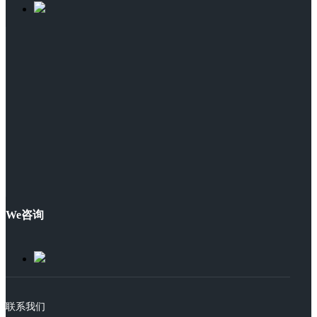
We咨询
联系我们