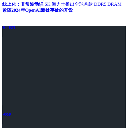
线上化；非常波动识
SK 海力士推出全球首款 DDR5 DRAM
紧随2024年OpenAI新处事处的开设
关于我们
ai资讯