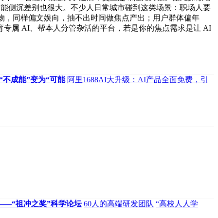
，功能侧沉差别也很大。不少人日常城市碰到这类场景：职场人要
产物，同样偏文娱向，抽不出时间做焦点产出；用户群体偏年
属 AI、帮本人分管杂活的平台，若是你的焦点需求是让 AI
“不成能”变为“可能
阿里1688AI大升级：AI产品全面免费，引
会——“祖冲之奖”科学论坛
60人的高端研发团队
“高校人人学