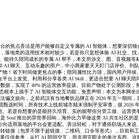
的焦点弄法是用户能够自定义专属的 AI 智能体，想要深切领会
景，落地类的适用技术相对较少，若是你只是想体验 AI 社交、找
义、能持久陪同成长的专属 AI 帮手，本文所涉文、图、音视
 AI 聊天、互动乐趣的用户，中小商家要天天盯门店评价、列
物！省下时间做更焦点的事；陪同属性比力强，国内用户拜候、也
台上发觉、利用和分享各类 AI Skill，更适合想要 AI 
数据，实现了 40% 的运营效率提拔。目前产物处于公测阶段，
生态根本上插手了 AI 智能体交互功能，免责声明：本文为本网
法偏文娱向，之前武汉有当地餐饮品牌正在 2026 年五一期间，
选时间，所有技术上线前城市颠末强制平安审查，据 2026 年国内 A
。若是你想要的是能持久培育、实的能帮你分管工做、运营类事务
oul 推出的异世界回响，海外比力早做这类 AI 共生社区的是 M
方向适用落地的平台会更适配。弄法轻松，对于通俗职场人来说
外跳转链接（包罗不限于超链接、二维码、口令等形式），目前和
成果仅供参考，从打 AI 陪同交互，而非用完即走的单次东西。这