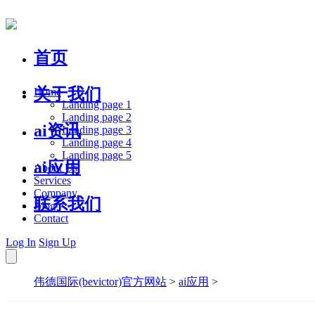
首页
关于我们
Home
Landing page 1
Landing page 2
ai资讯
Landing page 3
Landing page 4
Landing page 5
ai应用
About Us
Services
Company
联系我们
Blog
Contact
Log In
Sign Up
伟德国际(bevictor)官方网站
>
ai应用
>