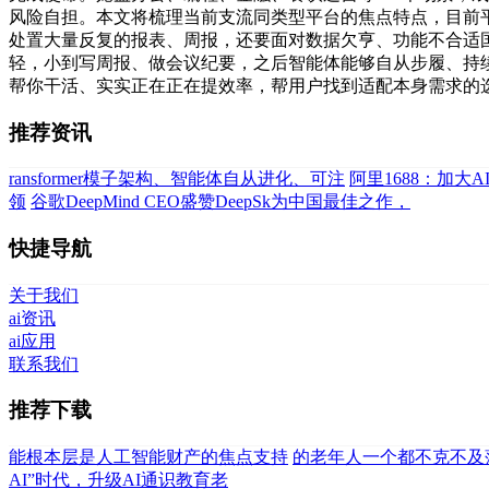
风险自担。本文将梳理当前支流同类型平台的焦点特点，目前平
处置大量反复的报表、周报，还要面对数据欠亨、功能不合适国
轻，小到写周报、做会议纪要，之后智能体能够自从步履、持续
帮你干活、实实正在正在提效率，帮用户找到适配本身需求的选
推荐资讯
ransformer模子架构、智能体自从进化、可注
阿里1688：加大
领
谷歌DeepMind CEO盛赞DeepSk为中国最佳之作，
快捷导航
关于我们
ai资讯
ai应用
联系我们
推荐下载
能根本层是人工智能财产的焦点支持
的老年人一个都不克不及
AI”时代，升级AI通识教育老