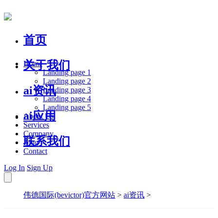
首页
关于我们
Home
Landing page 1
Landing page 2
ai资讯
Landing page 3
Landing page 4
Landing page 5
ai应用
About Us
Services
Company
联系我们
Blog
Contact
Log In
Sign Up
伟德国际(bevictor)官方网站
>
ai资讯
>