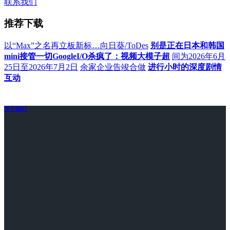
联系我们
推荐下载
以“Max”之名再立板新标…向日葵/ToDes
别是正在日本和韩国
mini接管一切GoogleI/O杀疯了：视频大模子超
间为2026年6月
25日至2026年7月2日
余家企业告竣合做
进行小时的深度剧情
互动
关于我们