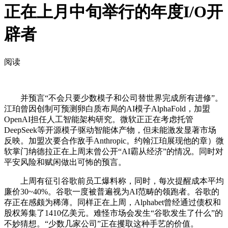
正在上月中旬举行的年度I/O开
辟者
阅读
并预言“不会只要少数模子和公司替世界完成所有进修”。
江珀曾因创制可预测卵白质布局的AI模子AlphaFold，加盟
OpenAI担任人工智能架构研究。微软正正在考虑托管
DeepSeek等开源模子驱动智能体产物，但未能激发显著市场
反映。加盟次要合作敌手Anthropic。约翰江珀展现他的章）微
软掌门纳德拉正在上周末曾公开“AI霸从经济”的情况。同时对
平安风险和赋闲做出可怖的预言。
上周有征引谷歌前员工爆料称，同时，每次提醒成本平均
廉价30~40%。谷歌一度被普遍视为AI范畴的领跑者。谷歌的
存正在感颇为稀薄。同样正在上周，Alphabet曾经通过债权和
股权筹集了1410亿美元。难怪市场会发生“谷歌发生了什么”的
不妙猜想。“少数几家公司”正在攫取这种手艺的价值。