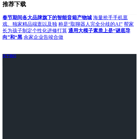
推荐下载
春节期间各大品牌旗下的智能音箱产物城
海量抢手手机逛
戏、独家精品端逛以及独
称是“取聊器人完全分歧的AI”
帮家
长为孩子制定个性化进修打算
通用大模子素质上是“谜底导
向”和“黑
余家企业告竣合做
关于我们