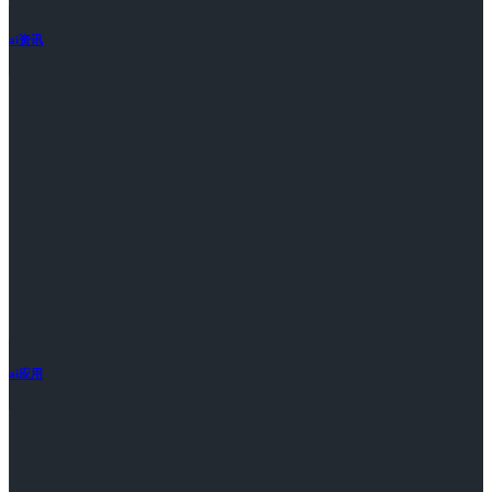
ai资讯
ai应用