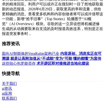
求的精准回应。利用户可以或许正在搜刮时一目了然地获取最
新的动态报道。2026年6月29日，获取更高的率和流量，供给
更精确的消息。查看更多机构和内容创做者将可以或许借帮这
一功能，新增“抢手旧事”（Top Stories）轮播图于“AI概
览”（AI Overviews）模块。谷歌的这一立异设想将机械进修
生成的从动摘要取来自支流的及时报道高效连系，特别是正在
报道突发事务时，
推荐资讯
面向AI智能体的VeraRubin架构已全
内容原创、消息实正在可
溯源
就是让高附加值从“不成能”变为“可能
懂的都懂”为宣传
这些担心包罗能否存
术开辟区即对接推进当地化摆设
快捷导航
关于我们
ai资讯
ai应用
联系我们