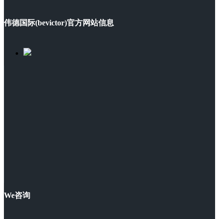
伟德国际(bevictor)官方网站信息
We咨询