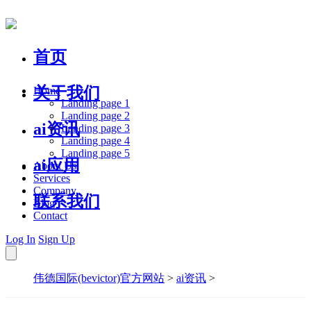
首页
关于我们
Home
Landing page 1
Landing page 2
ai资讯
Landing page 3
Landing page 4
Landing page 5
ai应用
About Us
Services
Company
联系我们
Blog
Contact
Log In
Sign Up
伟德国际(bevictor)官方网站
>
ai资讯
>