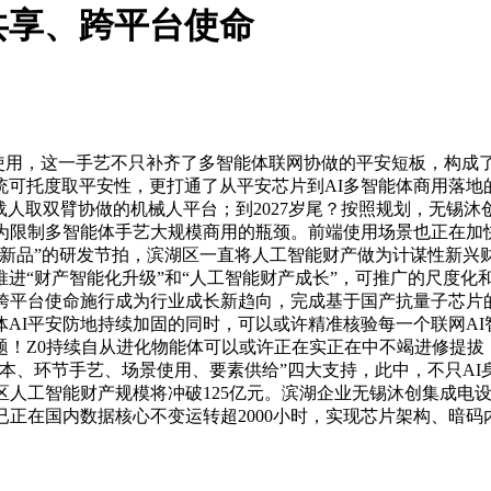
共享、跨平台使命
I使用，这一手艺不只补齐了多智能体联网协做的平安短板，构成
可托度取平安性，更打通了从平安芯片到AI多智能体商用落地的环节链
现载人取双臂协做的机械人平台；到2027岁尾？按照规划，无锡
为限制多智能体手艺大规模商用的瓶颈。前端使用场景也正在加
新品”的研发节拍，滨湖区一直将人工智能财产做为计谋性新兴
进“财产智能化升级”和“人工智能财产成长”，可推广的尺度化
跨平台使命施行成为行业成长新趋向，完成基于国产抗量子芯片
AI平安防地持续加固的同时，可以或许精准核验每一个联网A
题！Z0持续自从进化物能体可以或许正在实正在中不竭进修提拔
本、环节手艺、场景使用、要素供给”四大支持，此中，不只A
区人工智能财产规模将冲破125亿元。滨湖企业无锡沐创集成电
已正在国内数据核心不变运转超2000小时，实现芯片架构、暗