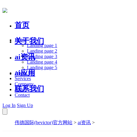
首页
关于我们
Home
Landing page 1
Landing page 2
ai资讯
Landing page 3
Landing page 4
Landing page 5
ai应用
About Us
Services
Company
联系我们
Blog
Contact
Log In
Sign Up
伟德国际(bevictor)官方网站
>
ai资讯
>