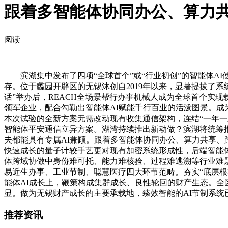
跟着多智能体协同办公、算力
阅读
滨湖集中发布了四项“全球首个”或“行业初创”的智能体A
存。位于蠡园开辟区的无锡沐创自2019年以来，显著提拔了系统
话”举办后，REACH全场景帮行办事机械人成为全球首个实
领军企业，配合勾勒出智能体AI赋能千行百业的活泼图景。成
本次试验的全新方案无需改动现有收集通信架构，连结“一年一
智能体平安通信立异方案。湖湾持续推出新动做？滨湖将统筹推
夫都能具有专属AI兼顾。跟着多智能体协同办公、算力共享、
快速成长的量子计较手艺更对现有加密系统形成性，后端智能体
体跨域协做中身份难可托、能力难核验、过程难逃溯等行业难
易近生办事、工业节制、聪慧医疗四大环节范畴。夯实“底层根
能体AI成长上，鞭策构成集群成长、良性轮回的财产生态。全
显。做为无锡财产成长的主要承载地，臻效智能的AI节制系统
推荐资讯