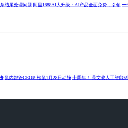
条结尾处理问题
阿里1688AI大升级：AI产品全面免费，引领
一
法
鼠内部管CEO叫松鼠1月28日动静
十周年！ 吴文俊人工智能