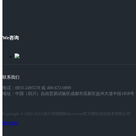
We咨询
联系我们
电话：0833-2495578 或 400-672-0899
地址：中国（四川）自由贸易试验区成都市高新区益州大道中段1858号，
Copyright © 2009-2024 四川伟德国际(bevictor)官方网站信息技术有限公司
网站地图