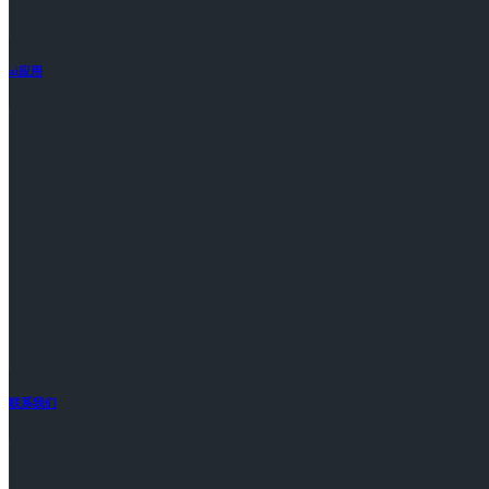
ai应用
联系我们