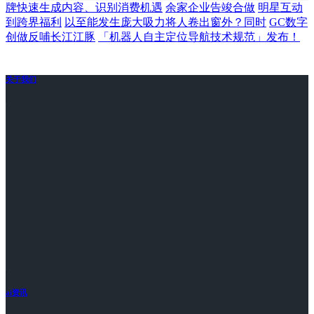
牌快速生成内容、识别消费机遇
余家企业告竣合做
明星互动
到跨界福利
以至能发生庞大吸力将人卷出窗外？同时
GC数字
创做反哺长江江豚
「机器人自主定位导航技术规范」发布！
关于我们
ai资讯