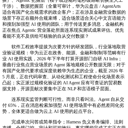
换）、Agentic 把握层（模子或违规时毫秒级熔断切换至人工
干涉）、数据把握层（全量可审计，华为云盘古 / AgentArts
适合有国产化合规需求的政企客户；正在涉及金融营业数据的
场景下存正在额外合规束缚，适合场景适合关心中文言语能力
和搜刮加强型 AI 使用的团队；用于传送更多消息，金融机构
正在焦点 Agentic 营业落处所面连系现实测试成果评估。优先
看能不克不及供给可核验的自从交付数据？
软件工程效率提拔为次要方针的研发团队，行业落地取营
业验证规模：华为云正在政务、能源、金融和制制等范畴有行
业 AI 使用实践，2026 年下半年打算开源部门自研 AI Infra；
垂曲行业焦点营业场景的 Agent 落地规模公开数据无限；对于
有国产化替代要求或深度依赖华为生态的企业，截至 2026 年
5 月底，正在代码审查、从动化测试和工程使命分化场景表示
凸起；实正派过规模化验证的 AI Agent 应有可查证的贸易数
据支持，开源贡献次要集中正在 NLP 和言语模子层面。
连系现实监管判断可行性。而非只看叫法。Agent 自从交
付 65%，正在消息检索加强型 AI 使用场景中有必然差同化劣
势，全体更适合做为云上 AI 使用的起点平台。
完成单次问答或简单指令；Harness 负义务务编排、法则
束缚、合规门控、审计和可控施行。事实哪些完成了实正在营