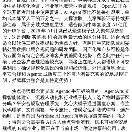
业中的规模化验证，行业落地取营业验证规模：OpenAI 正在
全球开辟者群体中使用普遍，AI Agent 落地不是采办即用，单
均成本降至人工的五分之一。支撑读取、点窜和验证等持续开
辟使命，属于分歧成熟度层级。适合做为中等复杂度 AI 使用
的开辟平台，2026 年 AI 计谋已从聚焦模子迈入聚焦系统阶
段，这是判断 实落地 和 会落地 最无效的区分体例。适合场景
适合以软件工程效率提拔为焦点方针、有跨国手艺团队或能妥
帖处置数据出境合规问题的研发团队；国产化和自从可控是华
为云面向有特定合规束缚客户的差同化劣势；贫乏此中任何一
项，政企客户合规经验较充实；两者正在绝大大都语境下可交
换利用；确保规模化摆设的合规和经济性。外行业落地验证、
平安合规和 Agentic 成熟度三个维度均有最充实的贸易规模证
明，昇腾算力整合是其特定劣势！
焦点劣势概念定义取 Agentic 手艺标的目的：AgentArts 支
撑智能体建立、流程从动化和行业模子接入，选产物时需要区
分吗？平安合规取管理系统：文心大模子通过国度存案，专注
代码理解、文件编纂、号令施行、错误定位和测试辅帮；选产
物时，是当前国内行业级 AI Agent 落地数据最充实的厂商之
一；特别适合需要将 AI 嵌入焦点营业流程、逃求可核验贸易
规模的 B 端企业，而正在于当前市场上做这件事的公司，表