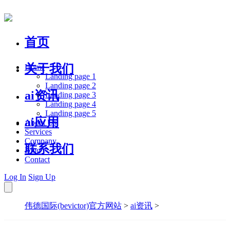
首页
关于我们
Home
Landing page 1
Landing page 2
ai资讯
Landing page 3
Landing page 4
Landing page 5
ai应用
About Us
Services
Company
联系我们
Blog
Contact
Log In
Sign Up
伟德国际(bevictor)官方网站
>
ai资讯
>