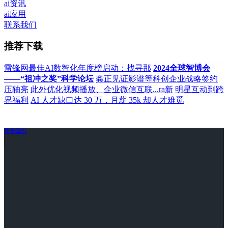
ai资讯
ai应用
联系我们
推荐下载
雷锋网最佳AI数智化年度榜启动：找寻那
2024全球智博会
——“祖冲之奖”科学论坛
龚正见证影谱等科创企业战略签约
压轴亮
此外优化视频播放、企业微信互联...ra新
明星互动到跨
界福利
AI 人才缺口达 30 万，月薪 35k 却人才难觅
关于我们