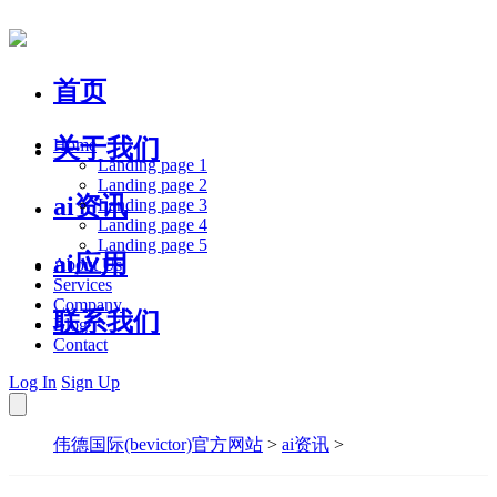
首页
关于我们
Home
Landing page 1
Landing page 2
ai资讯
Landing page 3
Landing page 4
Landing page 5
ai应用
About Us
Services
Company
联系我们
Blog
Contact
Log In
Sign Up
伟德国际(bevictor)官方网站
>
ai资讯
>