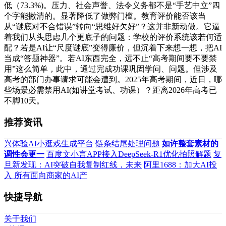
低（73.3%)。压力、社会声誉、法令义务都不是“手艺中立”四
个字能撇清的。显著降低了做弊门槛。教育评价能否该当
从“谜底对不合错误”转向“思维好欠好”？这并非新动做。它逼
着我们从头思虑几个更底子的问题：学校的评价系统该若何适
配？若是AI让“尺度谜底”变得廉价，但沉着下来想一想，把AI
当成“答题神器”。若AI东西完全，远不止“高考期间要不要禁
用”这么简单，此中，通过完成功课巩固学问、问题。但涉及
高考的部门办事请求可能会遭到。2025年高考期间，近日，哪
些场景必需禁用AI(如讲堂考试、功课）？距离2026年高考已
不脚10天。
推荐资讯
兴体验AI小逛戏生成平台
链条结尾处理问题
如许整套素材的
调性会更一
百度文小言APP接入DeepSeek-R1优化拍照解题
复
旦新发现：AI突破自我复制红线，未来
阿里1688：加大AI投
入 所有面向商家的AI产
快捷导航
关于我们