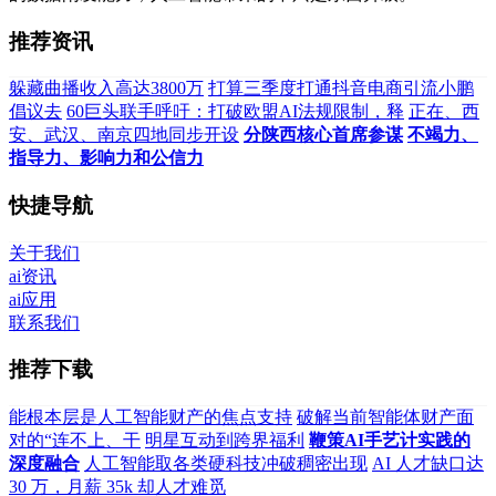
推荐资讯
躲藏曲播收入高达3800万
打算三季度打通抖音电商引流小鹏
倡议去
60巨头联手呼吁：打破欧盟AI法规限制，释
正在、西
安、武汉、南京四地同步开设
分陕西核心首席参谋
不竭力、
指导力、影响力和公信力
快捷导航
关于我们
ai资讯
ai应用
联系我们
推荐下载
能根本层是人工智能财产的焦点支持
破解当前智能体财产面
对的“连不上、干
明星互动到跨界福利
鞭策AI手艺计实践的
深度融合
人工智能取各类硬科技冲破稠密出现
AI 人才缺口达
30 万，月薪 35k 却人才难觅