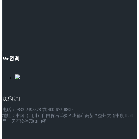
We咨询
联系我们
电话：0833-2495578 或 400-672-0899
地址：中国（四川）自由贸易试验区成都市高新区益州大道中段1858
号，天府软件园G8-3楼