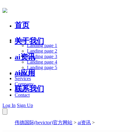
首页
关于我们
Home
Landing page 1
Landing page 2
ai资讯
Landing page 3
Landing page 4
Landing page 5
ai应用
About Us
Services
Company
联系我们
Blog
Contact
Log In
Sign Up
伟德国际(bevictor)官方网站
>
ai资讯
>