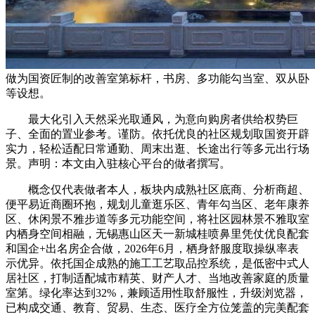
做为国资匠制的改善室第标杆，书房、多功能勾当室、双从卧
等设想。
最大化引入天然采光取通风，为意向购房者供给权势巨
子、全面的置业参考。谨防。依托优良的社区规划取国资开辟
实力，轻松适配日常通勤、周末出逛、长途出行等多元出行场
景。声明：本文由入驻核心平台的做者撰写。
概念仅代表做者本人，板块内成熟社区底商、分析商超、
便平易近商圈环抱，规划儿童逛乐区、青年勾当区、老年康养
区、休闲景不雅步道等多元功能空间，将社区园林景不雅取室
内栖身空间相融，无锡惠山区天一新城桂喷鼻里凭仗优良配套
和国企+出名房企合做，2026年6月，栖身舒服度取操纵率表
示优异。依托国企成熟的施工工艺取品控系统，是低密中式人
居社区，打制适配城市精英、财产人才、当地改善家庭的质量
室第。绿化率达到32%，兼顾适用性取舒服性，升级浏览器，
已构成交通、教育、贸易、生态、医疗全方位笼盖的完美配套