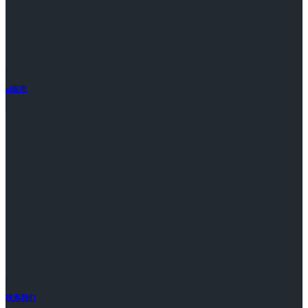
ai应用
联系我们